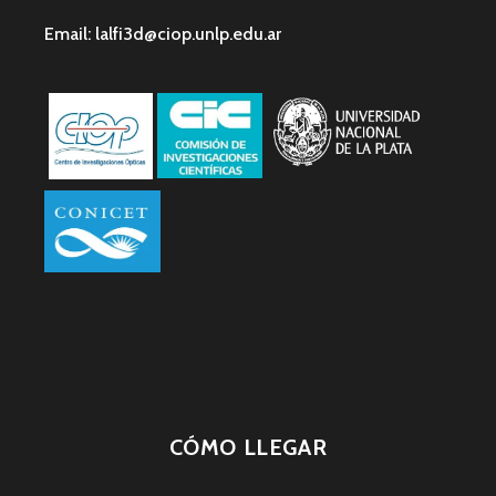
Email: lalfi3d@ciop.unlp.edu.ar
CÓMO LLEGAR