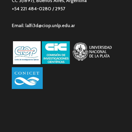
CC 3(1897), Buenos Aires, Argentina
+54 221 484-0280 / 2957
Email: lalfi3d@ciop.unlp.edu.ar